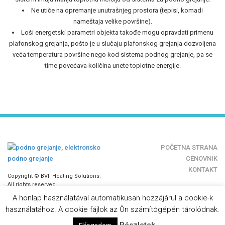
Ne utiče na opremanje unutrašnjeg prostora (tepisi, komadi
nameštaja velike površine).
Loši energetski parametri objekta takođe mogu opravdati primenu
plafonskog grejanja, pošto je u slučaju plafonskog grejanja dozvoljena
veća temperatura površine nego kod sistema podnog grejanje, pa se
time povećava količina unete toplotne energije.
POČETNA STRANA
CENOVNIK
KONTAKT
Copyright © BVF Heating Solutions.
All rights reserved.
A honlap használatával automatikusan hozzájárul a cookie-k
használatához. A cookie fájlok az Ön számítógépén tárolódnak.