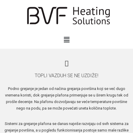
TOPLI VAZDUH SE NE UZDIŽE!
Podno grejanje je jedan od načina grejanja površina koji se već dugo
vremena koristi, dok grejanje plafona primenjuje se u širem krugu tek od
prošle decenije. Na plafonu dozvoljavaju se veće temperature površine
nego na podu, pa se može povećati uneta količina toplote.
Sistemi za grejanje plafona se danas najviše razvijaju od svih sistema za
grejanje površina, a u pogledu funkcionisanja postoje samo male razlike