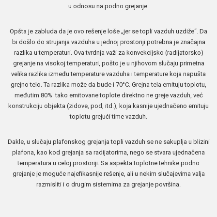
u odnosu na podno grejanje.
Opšta je zabluda da je ovo rešenje loše „jer se topli vazduh uzdiže“. Da
bi došlo do strujanja vazduha u jednoj prostoriji potrebna je značajna
razlika u temperaturi. Ova tvrdnja važi za konvekcijsko (radijatorsko)
grejanje na visokoj temperaturi, pošto je u njihovom slučaju primetna
velika razlika između temperature vazduha i temperature koja napušta
grejno telo. Ta razlika može da bude i 70°C. Grejna tela emituju toplotu,
međutim 80% tako emitovane toplote direktno ne greje vazduh, već
konstrukciju objekta (zidove, pod, itd.), koja kasnije ujednačeno emituju
toplotu grejući time vazduh.
Dakle, u slučaju plafonskog grejanja topli vazduh se ne sakuplja u blizini
plafona, kao kod grejanja sa radijatorima, nego se stvara ujednačena
temperatura u celoj prostoriji. Sa aspekta toplotne tehnike podno
grejanje je moguće najefikasnije rešenje, ali u nekim slučajevima valja
razmisliti i o drugim sistemima za grejanje površina.