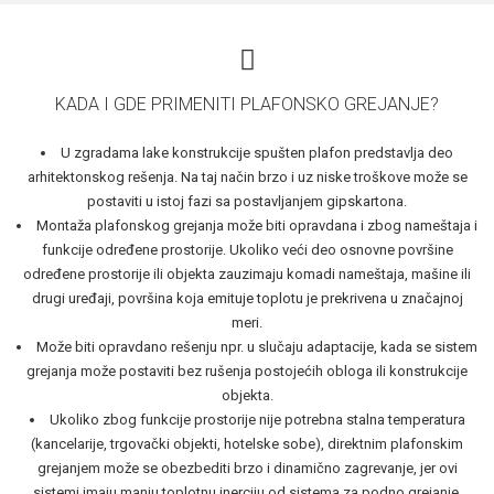
KADA I GDE PRIMENITI PLAFONSKO GREJANJE?
U zgradama lake konstrukcije spušten plafon predstavlja deo
arhitektonskog rešenja. Na taj način brzo i uz niske troškove može se
postaviti u istoj fazi sa postavljanjem gipskartona.
Montaža plafonskog grejanja može biti opravdana i zbog nameštaja i
funkcije određene prostorije. Ukoliko veći deo osnovne površine
određene prostorije ili objekta zauzimaju komadi nameštaja, mašine ili
drugi uređaji, površina koja emituje toplotu je prekrivena u značajnoj
meri.
Može biti opravdano rešenju npr. u slučaju adaptacije, kada se sistem
grejanja može postaviti bez rušenja postojećih obloga ili konstrukcije
objekta.
Ukoliko zbog funkcije prostorije nije potrebna stalna temperatura
(kancelarije, trgovački objekti, hotelske sobe), direktnim plafonskim
grejanjem može se obezbediti brzo i dinamično zagrevanje, jer ovi
sistemi imaju manju toplotnu inerciju od sistema za podno grejanje.